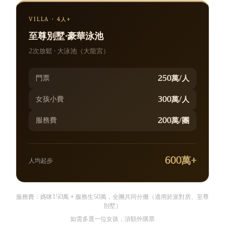
VILLA · 4人+
至尊別墅·豪華泳池
2次放鬆 · 大泳池（大龍宮）
250萬/人
門票
300萬/人
女孩小費
200萬/團
服務費
600萬+
人均起步
服務費：媽咪150萬 + 服務生50萬，全團共同分攤（適用於派對房、至尊
別墅）
如需多選一位女孩，須額外購票